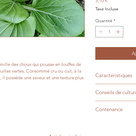
Prix
3,10 €
Taxe Incluse
Quantité
*
Aj
amille des choux qui pousse en touffes de 
illes vertes. Consommé cru ou cuit, à la 
Caractéristiques
 il possède une saveur et une texture plus 
Nom scientifique : B
Conseils de cultur
Semis d'automne et d
Contenance
1 gramme