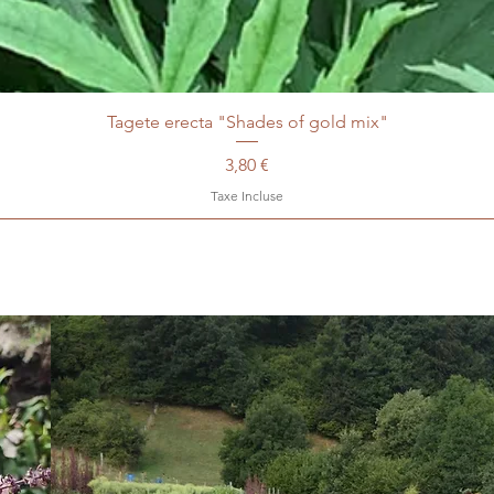
Tagete erecta "Shades of gold mix"
Prix
3,80 €
Taxe Incluse