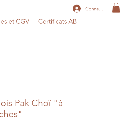
Connexion
les et CGV
Certificats AB
ois Pak Choï "à
nches"