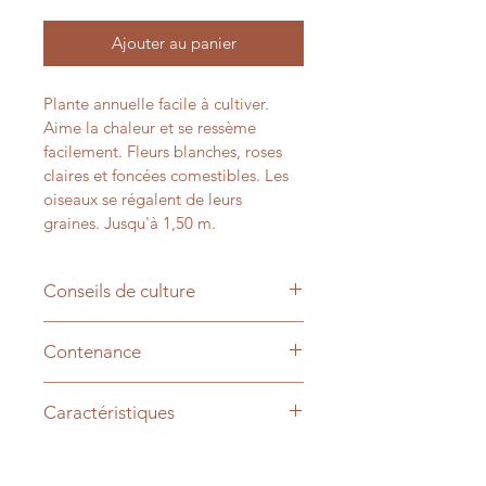
Ajouter au panier
Plante annuelle facile à cultiver. 
Aime la chaleur et se ressème 
facilement. Fleurs blanches, roses 
claires et foncées comestibles. Les 
oiseaux se régalent de leurs 
graines. Jusqu'à 1,50 m.
Conseils de culture
Semis mars à juin, 18°C min, pour 
Contenance
une plantation après les dernières 
gelées. Ou semis directs dans une 
1 gramme
terre réchauffée.
Caractéristiques
Nom scientifique : Cosmos 
bipinnatus