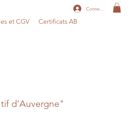
Connexion
les et CGV
Certificats AB
tif d'Auvergne"