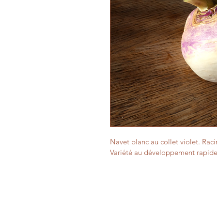
Navet blanc au collet violet. Racin
Variété au développement rapide