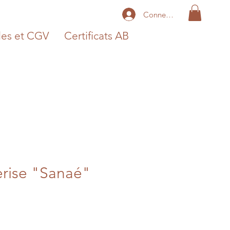
Connexion
les et CGV
Certificats AB
rise "Sanaé"