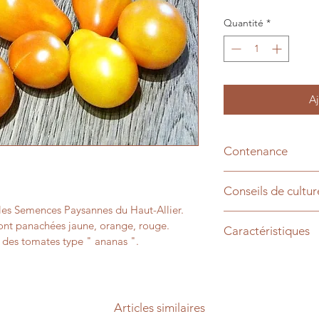
Quantité
*
Aj
Contenance
35 graines
Conseils de cultur
 les Semences Paysannes du Haut-Allier. 
Semis mars/avril, 1
sont panachées jaune, orange, rouge. 
Caractéristiques
après les dernières 
 des tomates type " ananas ". 
Nom scientifique : 
Articles similaires