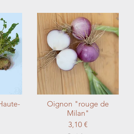
Haute-
Oignon "rouge de
Aperçu rapide
Milan"
Prix
3,10 €