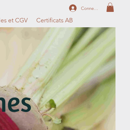
Connexion
les et CGV
Certificats AB
nes