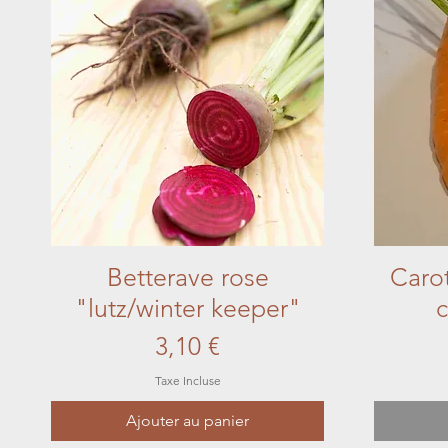
Betterave rose
Aperçu rapide
Caro
"lutz/winter keeper"
Prix
3,10 €
Taxe Incluse
Ajouter au panier