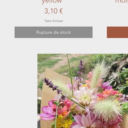
yellow"
moi
Prix
3,10 €
Taxe Incluse
Rupture de stock