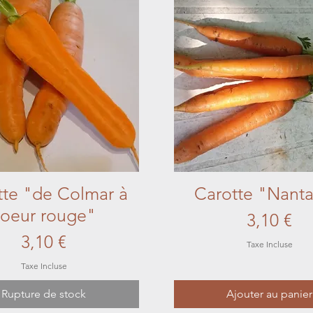
tte "de Colmar à
Aperçu rapide
Carotte "Nanta
Aperçu rapide
coeur rouge"
Prix
3,10 €
Prix
3,10 €
Taxe Incluse
Taxe Incluse
Rupture de stock
Ajouter au panier