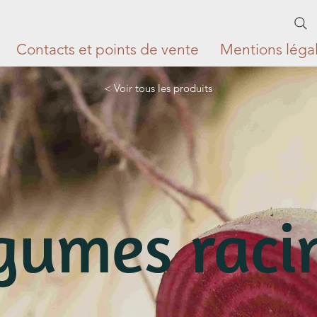
Contacts et points de vente
Mentions léga
< Voir tous les produits
gumes raci