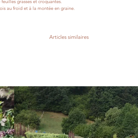
uilles grasses et croquantes. 
fois au froid et à la montée en graine. 
Articles similaires