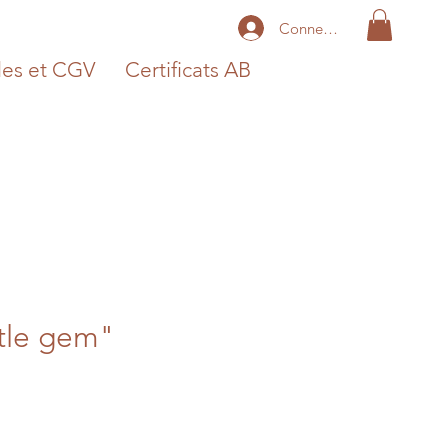
Connexion
les et CGV
Certificats AB
ttle gem"