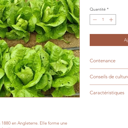
Quantité
*
Aj
Contenance
1 gramme
Conseils de cultur
Semis printemps/été
Caractéristiques
Nom scientifique : L
s 1880 en Angleterre. Elle forme une 