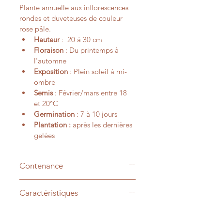
Plante annuelle aux inflorescences 
rondes et duveteuses de couleur 
rose pâle.
Hauteur 
:  20 à 30 cm
Floraison
 : Du printemps à 
l'automne
Exposition
 : Plein soleil à mi-
ombre
Semis
 : Février/mars entre 18 
et 20°C
Germination
 : 7 à 10 jours
Plantation :
 après les dernières 
gelées
Contenance
+/- 1000 graines
Caractéristiques
Nom scientifique : Ageratum 